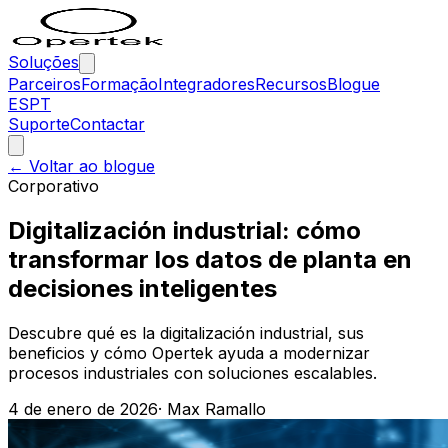
Soluções
Parceiros
Formação
Integradores
Recursos
Blogue
ES
PT
Suporte
Contactar
← Voltar ao blogue
Corporativo
Digitalización industrial: cómo
transformar los datos de planta en
decisiones inteligentes
Descubre qué es la digitalización industrial, sus
beneficios y cómo Opertek ayuda a modernizar
procesos industriales con soluciones escalables.
4 de enero de 2026
·
Max Ramallo