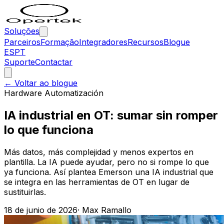
Soluções
Parceiros
Formação
Integradores
Recursos
Blogue
ES
PT
Suporte
Contactar
← Voltar ao blogue
Hardware Automatización
IA industrial en OT: sumar sin romper
lo que funciona
Más datos, más complejidad y menos expertos en
plantilla. La IA puede ayudar, pero no si rompe lo que
ya funciona. Así plantea Emerson una IA industrial que
se integra en las herramientas de OT en lugar de
sustituirlas.
18 de junio de 2026
·
Max Ramallo