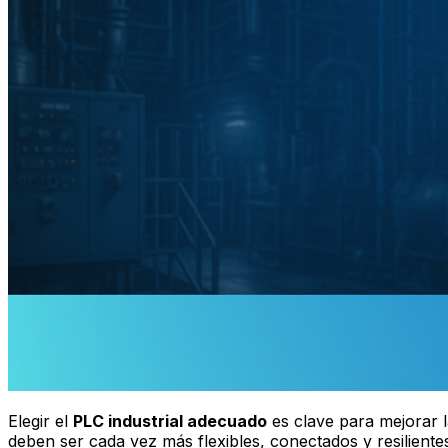
Elegir el
PLC industrial adecuado
es clave para mejorar l
deben ser cada vez más flexibles, conectados y resilient