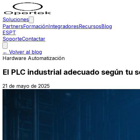
Soluciones
Partners
Formación
Integradores
Recursos
Blog
ES
PT
Soporte
Contactar
← Volver al blog
Hardware Automatización
El PLC industrial adecuado según tu s
21 de mayo de 2025