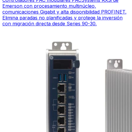
Emerson con procesamiento multinúcleo,
comunicaciones Gigabit y alta disponibilidad PROFINET.
Elimina paradas no planificadas y protege la inversión
con migración directa desde Series 90-30.