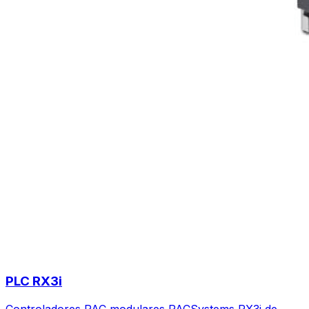
PLC RX3i
Controladores PAC modulares PACSystems RX3i de