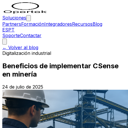
Soluciones
Partners
Formación
Integradores
Recursos
Blog
ES
PT
Soporte
Contactar
← Volver al blog
Digitalización industrial
Beneficios de implementar CSense
en minería
24 de julio de 2025