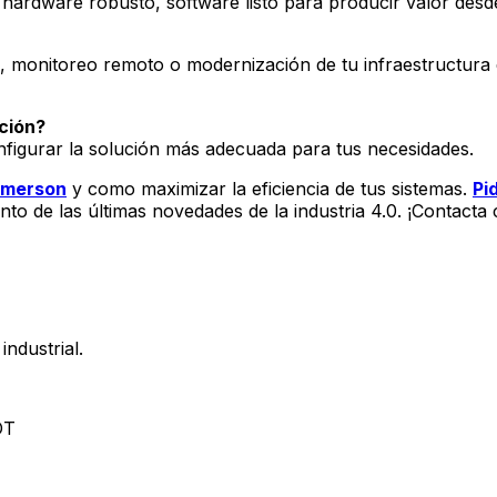
hardware robusto, software listo para producir valor desde
trial, monitoreo remoto o modernización de tu infraestructu
ción?
figurar la solución más adecuada para tus necesidades.
merson
y como maximizar la eficiencia de tus sistemas.
Pi
tanto de las últimas novedades de la industria 4.0. ¡Contac
ndustrial.
OT