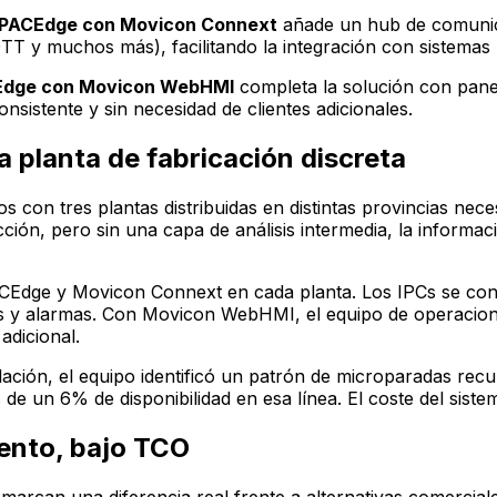
PACEdge con Movicon Connext
añade un hub de comunic
TT y muchos más), facilitando la integración con sistema
dge con Movicon WebHMI
completa la solución con panel
nsistente y sin necesidad de clientes adicionales.
 planta de fabricación discreta
n tres plantas distribuidas en distintas provincias necesi
ción, pero sin una capa de análisis intermedia, la informac
Edge y Movicon Connext en cada planta. Los IPCs se cone
y alarmas. Con Movicon WebHMI, el equipo de operaciones
adicional.
ción, el equipo identificó un patrón de microparadas recu
e un 6% de disponibilidad en esa línea. El coste del sist
ento, bajo TCO
marcan una diferencia real frente a alternativas comerciale