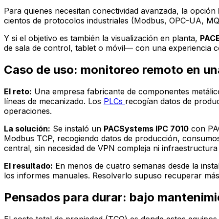
Para quienes necesitan conectividad avanzada, la opción
cientos de protocolos industriales (Modbus, OPC-UA, MQ
Y si el objetivo es también la visualización en planta,
PACE
de sala de control, tablet o móvil— con una experiencia co
Caso de uso: monitoreo remoto en una
El reto:
Una empresa fabricante de componentes metálicos co
líneas de mecanizado. Los
PLCs
recogían datos de produc
operaciones.
La solución:
Se instaló un
PACSystems IPC 7010
con PAC
Modbus TCP, recogiendo datos de producción, consumos 
central, sin necesidad de VPN compleja ni infraestructura 
El resultado:
En menos de cuatro semanas desde la instala
los informes manuales. Resolverlo supuso recuperar más d
Pensados para durar: bajo mantenimi
El coste total de propiedad (TCO) es donde estos equipos 