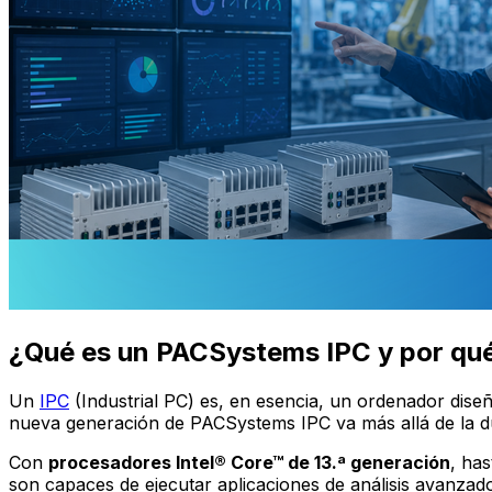
¿Qué es un PACSystems IPC y por qué
Un
IPC
(Industrial PC) es, en esencia, un ordenador diseñ
nueva generación de PACSystems IPC va más allá de la du
Con
procesadores Intel® Core™ de 13.ª generación
, ha
son capaces de ejecutar aplicaciones de análisis avanzado