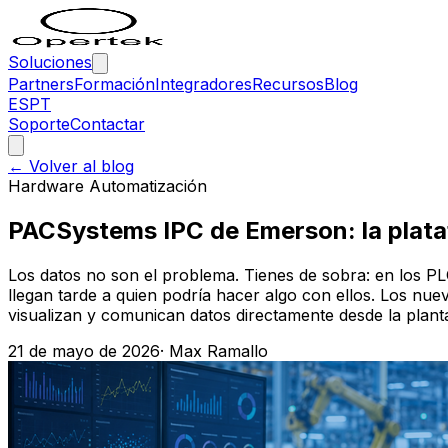
Soluciones
Partners
Formación
Integradores
Recursos
Blog
ES
PT
Soporte
Contactar
← Volver al blog
Hardware Automatización
PACSystems IPC de Emerson: la plataf
Los datos no son el problema. Tienes de sobra: en los PL
llegan tarde a quien podría hacer algo con ellos. Los n
visualizan y comunican datos directamente desde la plant
21 de mayo de 2026
·
Max Ramallo