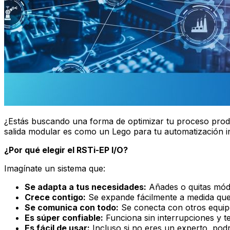
¿Estás buscando una forma de optimizar tu proceso produ
salida modular es como un Lego para tu automatización ind
¿Por qué elegir el RSTi-EP I/O?
Imagínate un sistema que:
Se adapta a tus necesidades:
Añades o quitas módu
Crece contigo:
Se expande fácilmente a medida que
Se comunica con todo:
Se conecta con otros equip
Es súper confiable:
Funciona sin interrupciones y te 
Es fácil de usar:
Incluso si no eres un experto, pod