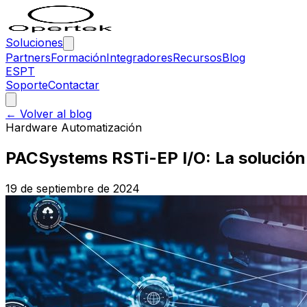
Soluciones
Partners
Formación
Integradores
Recursos
Blog
ES
PT
Soporte
Contactar
← Volver al blog
Hardware Automatización
PACSystems RSTi-EP I/O: La solución 
19 de septiembre de 2024