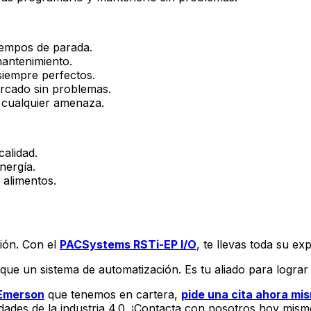
iempos de parada.
antenimiento.
siempre perfectos.
rcado sin problemas.
e cualquier amenaza.
alidad.
nergía.
alimentos.
ión. Con el
PACSystems RSTi-EP I/O
, te llevas toda su ex
e un sistema de automatización. Es tu aliado para lograr u
Emerson
que tenemos en cartera,
pide una cita ahora mi
edades de la industria 4.0. ¡Contacta con nosotros hoy mism