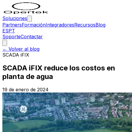
Soluciones
Partners
Formación
Integradores
Recursos
Blog
ES
PT
Soporte
Contactar
← Volver al blog
SCADA iFIX
SCADA iFIX reduce los costos en
planta de agua
19 de enero de 2024