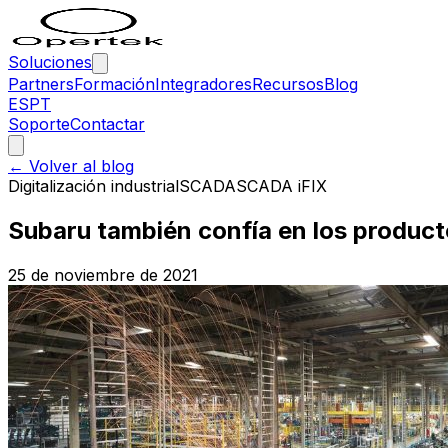
Soluciones
Partners
Formación
Integradores
Recursos
Blog
ES
PT
Soporte
Contactar
← Volver al blog
Digitalización industrial
SCADA
SCADA iFIX
Subaru también confía en los product
25 de noviembre de 2021