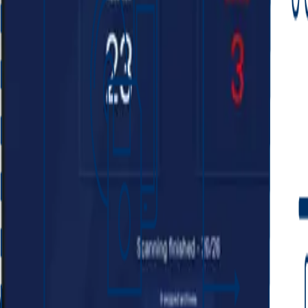
¿Cuál es la diferencia entre Kiosk, Media Firewall y Endpoint?
¿Qué es CDR y por qué es más efectivo que el antivirus tradicional?