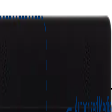
 crítica
tres capas de defensa —
MetaDefender Kiosk, Media Firew
medios extraíbles.
 CDR (sanitización profunda de contenido) para garantizar