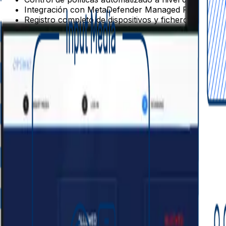
Integración con MetaDefender Managed File Transfer
Registro completo de dispositivos y ficheros para a
Data Loss Prevention (DLP) previene exfiltración de
Evaluación de vulnerabilidades en ficheros y aplicaci
FAQs Protección de Medios Periféric
¿Qué es MetaDefender Kiosk y cómo funciona?