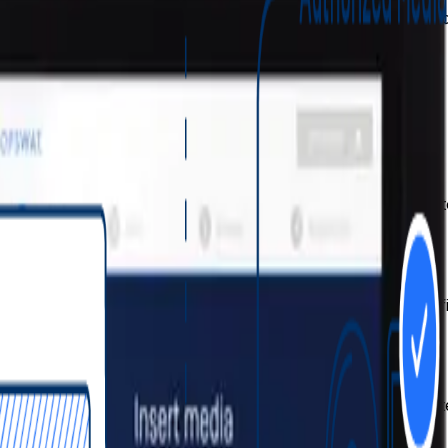
parcialmente aisladas, la solución proporciona trazabilidad
pir flujos de trabajo operativos.
directional Security Gateway para protección end-to-end.
féricos
menazas conocidas que un solo motor podría pasar por alto
nido potencialmente malicioso embebido en documentos Off
nte según el dispositivo, usuario y destino, sin requerir i