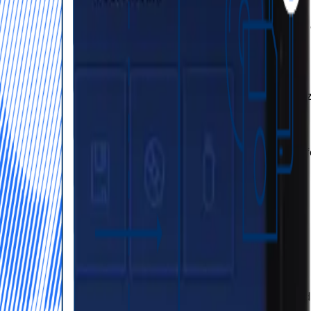
 conectados, incluyendo qué ficheros fueron transferidos,
as donde los medios físicos son el único vector de actualiz
al Security Gateway y MetaDefender Managed File Transfer 
a detección de amenazas conocidas.
tenido malicioso de documentos preservando funcionalidad
ivo, fichero y endpoint