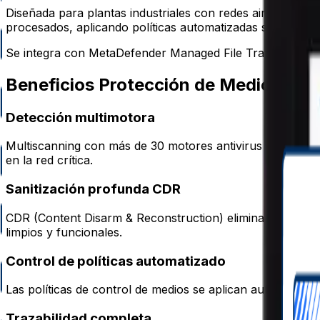
Diseñada para plantas industriales con redes air-gapped o 
procesados, aplicando políticas automatizadas sin interrum
Se integra con MetaDefender Managed File Transfer y Uni
Beneficios Protección de Medios Peri
Detección multimotora
Multiscanning con más de 30 motores antivirus detecta a
en la red crítica.
Sanitización profunda CDR
CDR (Content Disarm & Reconstruction) elimina el conte
limpios y funcionales.
Control de políticas automatizado
Las políticas de control de medios se aplican automáticame
Trazabilidad completa