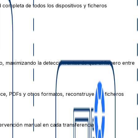
 completa de todos los dispositivos y ficheros
, maximizando la detección antes de que el fichero entre
ice, PDFs y otros formatos, reconstruyendo ficheros
ntervención manual en cada transferencia.