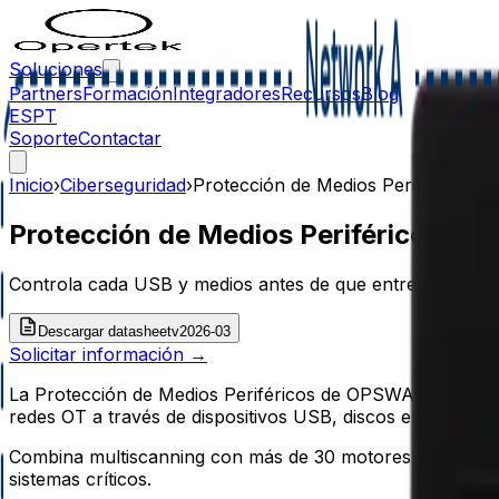
Soluciones
Partners
Formación
Integradores
Recursos
Blog
ES
PT
Soporte
Contactar
Inicio
›
Ciberseguridad
›
Protección de Medios Periféricos
Protección de Medios Periféricos
Controla cada USB y medios antes de que entren en tu red
Descargar datasheet
v
2026-03
Solicitar información →
La Protección de Medios Periféricos de OPSWAT integra 
redes OT a través de dispositivos USB, discos externos y 
Combina multiscanning con más de 30 motores antivirus y
sistemas críticos.