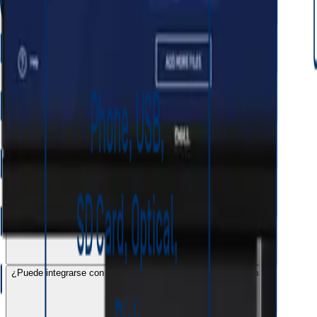
¿Puede integrarse con el flujo de transferencia de ficheros hacia la red O