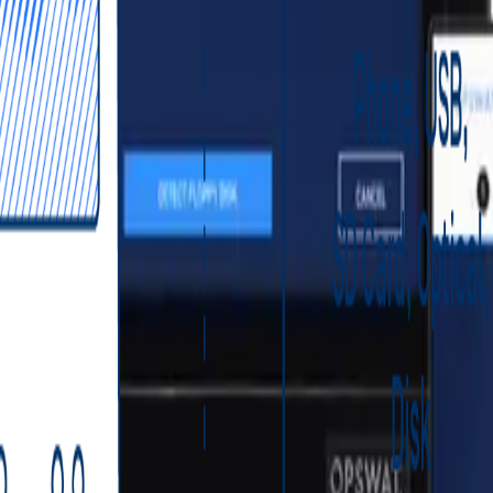
 y Unidirectional Security Gateway.
uditoría y cumplimiento (NERC CIP, IEC 62443, ISO 27001).
 datos sensibles en medios removibles.
ones transferidas.
os