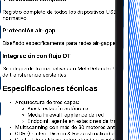
Registro completo de todos los dispositivos USB y medios
normativo.
Protección air-gap
Diseñado específicamente para redes air-gapped e industri
Integración con flujo OT
Se integra de forma nativa con MetaDefender Unidirection
de transferencia existentes.
Especificaciones técnicas
Arquitectura de tres capas:
Kiosk: estación autónoma
Media Firewall: appliance de red
Endpoint: agente en estaciones de trabajo
Multiscanning con más de 30 motores antivirus par
CDR (Content Disarm & Reconstruction) elimina con
Control de políticas automatizado a nivel de disposit